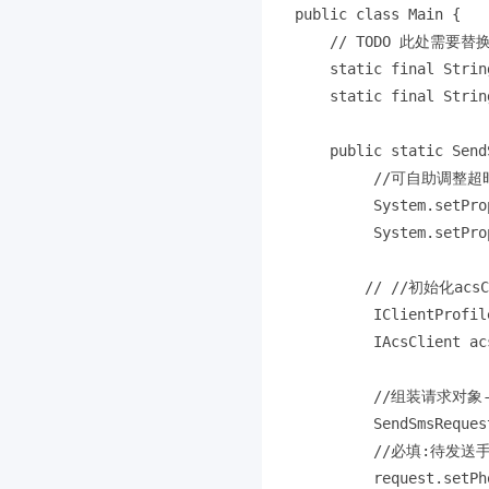
public class Main {

    // TODO 此处需
    static final Strin
    static final Strin
    public static Send
         //可自助调整超
         System.setPro
         System.setPro
        // //初始化acs
         IClientProfil
         IAcsClient ac
         //组装请求
         SendSmsReques
         //必填:待发送
         request.setPh