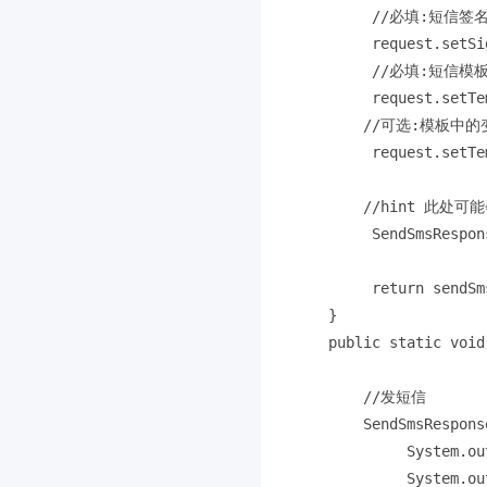
         //必填:短信
         request.setS
         //必填:短信
         request.setTe
        //可选:模板中
         request.setTe
        //hint 此处
         SendSmsRespon
         return sendSm
    }

    public static void
        //发短信

        SendSmsRespons
	     System.out.println("短信接口返回的数据----------------");

	     System.out.println("Code=" + response.getCode());
